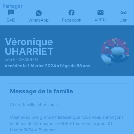
Partager
E-mail
SMS
WhatsApp
Facebook
Lien
Véronique
UHARRIET
née ETCHARREN
décédée le 1 février 2024 à l'âge de 88 ans
Message de la famille
Chère famille, chers amis,
C’est avec une grande tristesse que nous vous annonçons
le décès de Véronique UHARRIET survenu le jeudi 01
février 2024 à Bayonne.