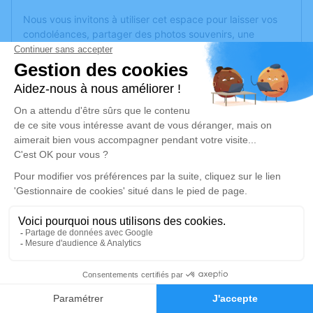
Nous vous invitons à utiliser cet espace pour laisser vos
condoléances, partager des photos souvenirs, une
anecdote ou exprimer vos pensées à travers des poèmes
ou des textes. Cet endroit est un lieu d'expression dédié à
honorer la mémoire de Véronique UHARRIET.
Je rends hommage
Cérémonie religieuse
lundi 05 février 2024 à 10h30
Église Saint François Xavier de Jaxu
64220 Jaxu
Je rends hommage
3
Déroulé des obsèques
Faire-part
Hommages