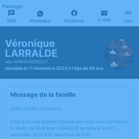
Partager
E-mail
SMS
WhatsApp
Facebook
Lien
Véronique
LARRALDE
née HARGUINDEGUY
décédée le 11 décembre 2023 à l'âge de 93 ans
Message de la famille
Chère famille, chers amis,
C’est avec une grande tristesse que nous vous annonçons
le décès de Véronique LARRALDE survenu le lundi 11
décembre 2023 à St Jean Pied de Port.