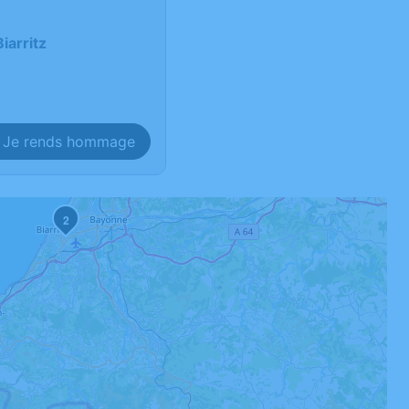
iarritz
Je rends hommage
2