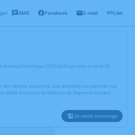
ager
SMS
Facebook
E-mail
Lien
nd Armand Dominique CECCALDI survenu le lundi 25
ger des photos souvenirs, une anecdote ou exprimer vos
ssion dédié à honorer la mémoire de Raymond Armand
Je rends hommage