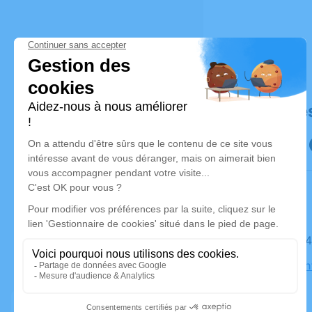
Déroulé de
Le jeudi 0
Église Sai
d'Arrossa