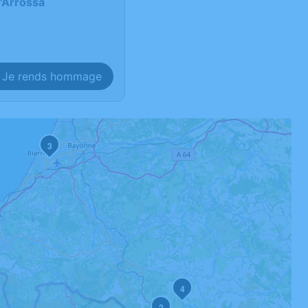
d'Arrossa
Je rends hommage
3
4
2