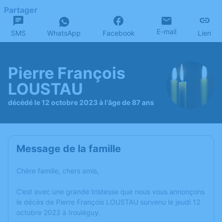
Partager
E-mail
SMS
WhatsApp
Facebook
Lien
Pierre François
LOUSTAU
décédé le 12 octobre 2023 à l'âge de 87 ans
Message de la famille
Chère famille, chers amis,
C’est avec une grande tristesse que nous vous annonçons
le décès de Pierre François LOUSTAU survenu le jeudi 12
octobre 2023 à Irouléguy.