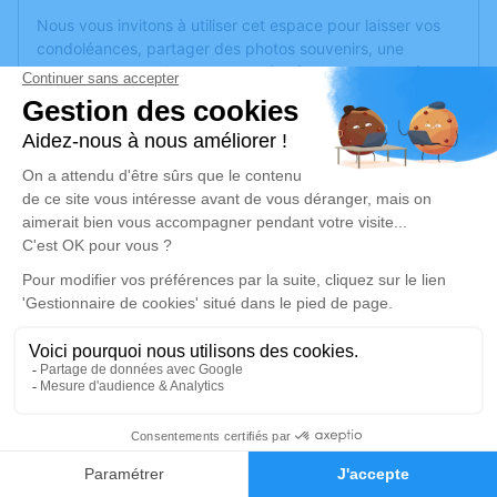
Nous vous invitons à utiliser cet espace pour laisser vos
condoléances, partager des photos souvenirs, une
anecdote ou exprimer vos pensées à travers des poèmes
ou des textes. Cet endroit est un lieu d'expression dédié à
honorer la mémoire de Pierre François LOUSTAU.
Je rends hommage
Cérémonie religieuse
samedi 14 octobre 2023 à 15h30
Église Saint Vincent d'Irouléguy
64220 Irouléguy
Je rends hommage
1
Déroulé des obsèques
Faire-part
Hommages