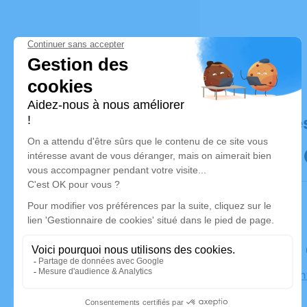
Déroulé de
Le samedi
Église Sai