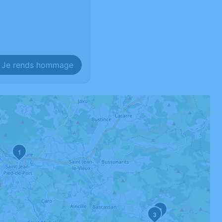
Je rends hommage
1
2
3