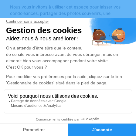
Nous vous invitons à utiliser cet espace pour laisser vos
condoléances, partager des photos souvenirs, une
anecdote ou exprimer vos pensées à travers des poèmes
ou des textes. Cet endroit est un lieu d'expression dédié à
honorer la mémoire de Jeannine PETOTEGUY.
Je rends hommage
Cérémonie religieuse
jeudi 08 février 2024 à 15h00
Église Saint Martin de Lasse
64220 Lasse
Je rends hommage
1
Déroulé des obsèques
Faire-part
Hommages