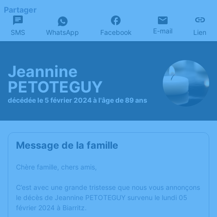
Partager
E-mail
SMS
WhatsApp
Facebook
Lien
Jeannine
PETOTEGUY
décédée le 5 février 2024 à l'âge de 89 ans
Message de la famille
Chère famille, chers amis,
C’est avec une grande tristesse que nous vous annonçons
le décès de Jeannine PETOTEGUY survenu le lundi 05
février 2024 à Biarritz.