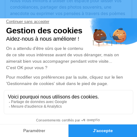
Nous vous invitons à utiliser cet espace pour laisser vos
condoléances, partager des photos souvenirs, une
anecdote ou exprimer vos pensées à travers des poèmes
ou des textes. Cet endroit est un lieu d'expression dédié à
honorer la mémoire de Jean-Pierre UHALDE.
Je rends hommage
Cérémonie religieuse
lundi 10 juillet 2023 à 15h00
Église Saint Julien d'Antioche d'Ascarat
64220 Ascarat
Je rends hommage
Déroulé des obsèques
2
Faire-part
Hommages
Repos en salon funéraire