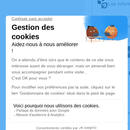
Les infor
Activez une aler
Recevoir une ale
Je veux êt
Informatio
Information 