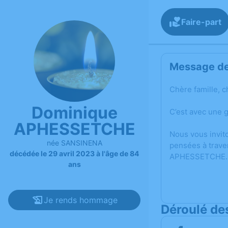
Faire-part
Message de 
Chère famille, c
Dominique
C’est avec une 
APHESSETCHE
Nous vous invit
née SANSINENA
pensées à trave
décédée le 29 avril 2023 à l'âge de 84
APHESSETCHE.
ans
Je rends hommage
Déroulé de