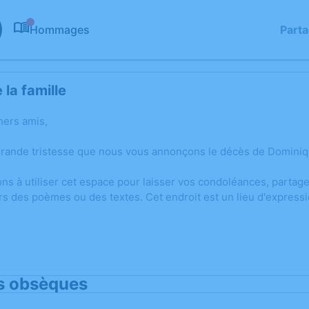
Hommages
Part
0
la famille
hers amis,
grande tristesse que nous vous annonçons le décès de Domin
ons à utiliser cet espace pour laisser vos condoléances, parta
rs des poèmes ou des textes. Cet endroit est un lieu d'expres
s obsèques