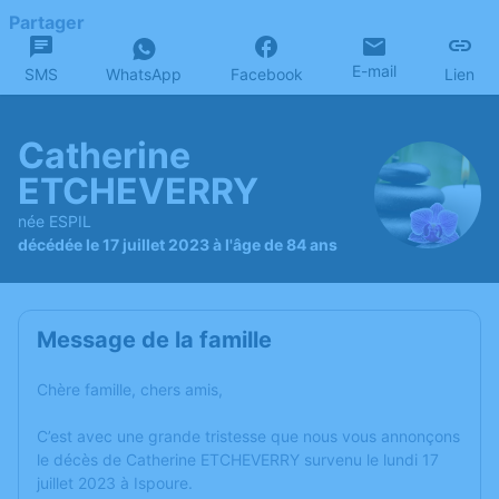
Partager
E-mail
SMS
WhatsApp
Facebook
Lien
Catherine
ETCHEVERRY
née ESPIL
décédée le 17 juillet 2023 à l'âge de 84 ans
Message de la famille
Chère famille, chers amis,
C’est avec une grande tristesse que nous vous annonçons
le décès de Catherine ETCHEVERRY survenu le lundi 17
juillet 2023 à Ispoure.